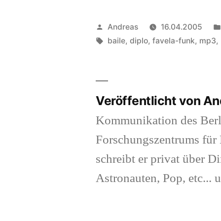
Veröffentlicht
Andreas
16.04.2005
von
Schlagwörter:
baile
,
diplo
,
favela-funk
,
mp3
,
Veröffentlicht von A
Kommunikation des Berl
Forschungszentrums für K
schreibt er privat über Di
Astronauten, Pop, etc... 