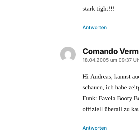
stark tight!!!
Antworten
Comando Verm
sagt:
18.04.2005 um 09:37 Uh
Hi Andreas, kannst a
schauen, ich habe zei
Funk: Favela Booty Be
offiziell überall zu k
Antworten