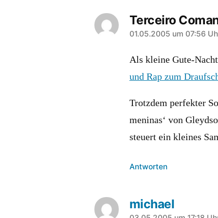
Terceiro Coman
sagt:
01.05.2005 um 07:56 Uh
Als kleine Gute-Nach
und Rap zum Draufsc
Trotzdem perfekter So
meninas‘ von Gleydso
steuert ein kleines S
Antworten
michael
03.05.2005 um 17:18 Uh