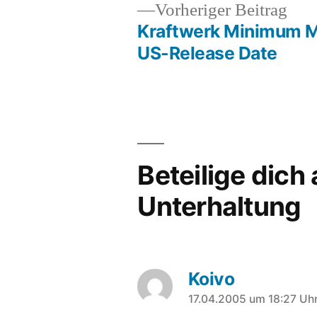
Vor
Vorheriger Beitrag
Beit
Kraftwerk Minimum
Beitragsnavigation
US-Release Date
Beteilige dich
Unterhaltung
Koivo
sagt:
17.04.2005 um 18:27 Uh