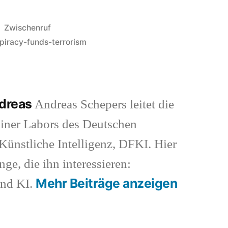
Veröffentlicht
Zwischenruf
in
piracy-funds-terrorism
ndreas
Andreas Schepers leitet die
iner Labors des Deutschen
ünstliche Intelligenz, DFKI. Hier
nge, die ihn interessieren:
Mehr Beiträge anzeigen
und KI.