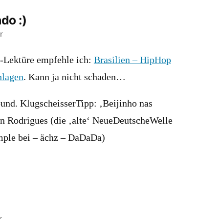
do :)
r
t-Lektüre empfehle ich:
Brasilien – HipHop
hlagen
. Kann ja nicht schaden…
und. KlugscheisserTipp: ‚Beijinho nas
n Rodrigues (die ‚alte‘ NeueDeutscheWelle
ample bei – ächz – DaDaDa)
r