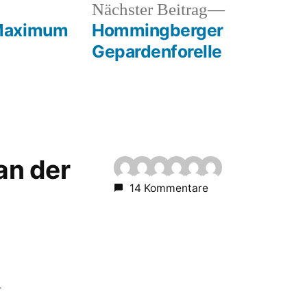
heriger
Nächster
Nächster Beitrag
rag:
Beitrag:
 Maximum
Hommingberger
Gepardenforelle
 an der
14 Kommentare
r