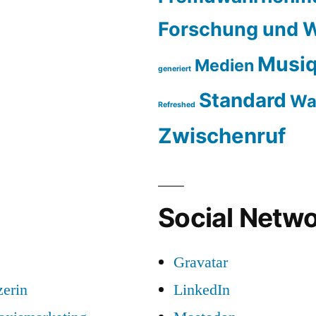
Forschung und W
Musiq
Medien
generiert
Standard
Wa
Refreshed
Zwischenruf
Social Netwo
Gravatar
zerin
LinkedIn