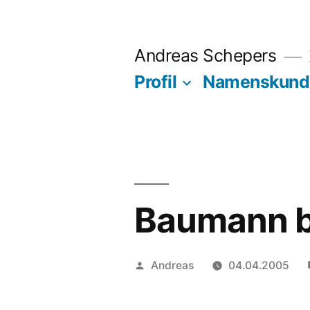
Zum
Inhalt
Andreas Schepers
springen
Profil
Namenskund
Baumann b
Veröffentlicht
Andreas
04.04.2005
von