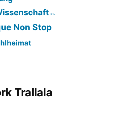
issenschaft
KI-
ue Non Stop
hlheimat
rk Trallala