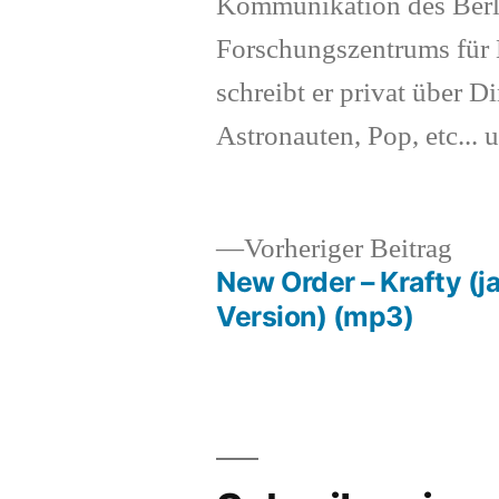
Kommunikation des Berl
Forschungszentrums für K
schreibt er privat über Di
Astronauten, Pop, etc... 
Vor
Vorheriger Beitrag
Beit
New Order – Krafty (j
Beitragsnavigation
Version) (mp3)