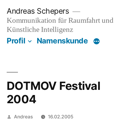
Zum
Andreas Schepers
Inhalt
Kommunikation für Raumfahrt und
springen
Künstliche Intelligenz
Profil
Namenskunde
DOTMOV Festival
2004
Veröffentlicht
Andreas
16.02.2005
von