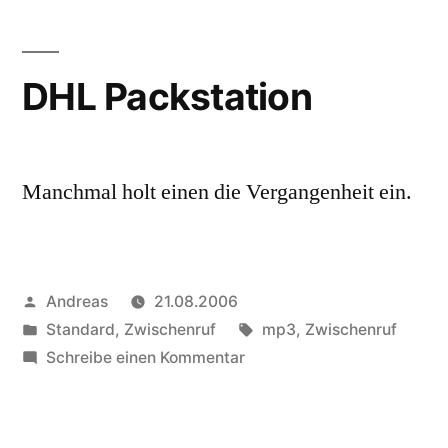
DHL Packstation
Manchmal holt einen die Vergangenheit ein.
Veröffentlicht
Andreas
21.08.2006
von
Veröffentlicht
Schlagwörter:
Standard
,
Zwischenruf
mp3
,
Zwischenruf
in
zu
Schreibe einen Kommentar
DHL
Packstation