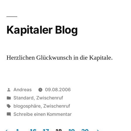
Kapitaler Blog
Herzlichen Glückwunsch in die Kapitale.
Veröffentlicht
Andreas
09.08.2006
von
Veröffentlicht
Standard
,
Zwischenruf
in
Schlagwörter:
blogosphäre
,
Zwischenruf
zu
Schreibe einen Kommentar
Kapitaler
Blog