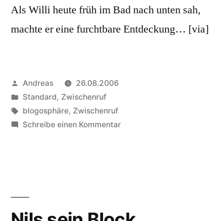
Als Willi heute früh im Bad nach unten sah,
machte er eine furchtbare Entdeckung… [via]
Veröffentlicht
Andreas
26.08.2006
von
Veröffentlicht
Standard
,
Zwischenruf
in
Schlagwörter:
blogosphäre
,
Zwischenruf
zu
Schreibe einen Kommentar
Ganz
grasses
Erlebnis
Nils sein Block