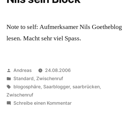
Note to self: Aufmerksamer Nils Goetheblog
lesen. Macht sehr viel Spass.
Veröffentlicht
Andreas
24.08.2006
von
Veröffentlicht
Standard
,
Zwischenruf
in
Schlagwörter:
blogosphäre
,
Saarblogger
,
saarbrücken
,
Zwischenruf
zu
Schreibe einen Kommentar
Nils
sein
Block