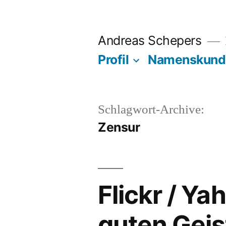
Zum
Inhalt
Andreas Schepers
springen
Profil
Namenskund
Schlagwort-Archive:
Zensur
Flickr / Y
guten Geis