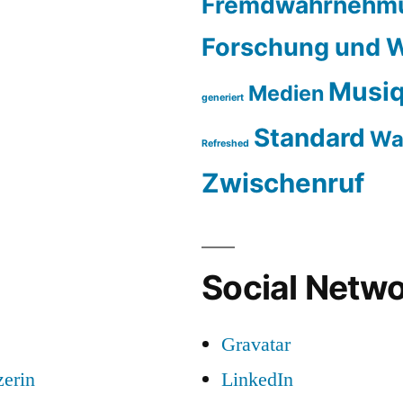
Fremdwahrnehm
Forschung und W
Musiq
Medien
generiert
Standard
Wa
Refreshed
Zwischenruf
Social Netwo
Gravatar
zerin
LinkedIn