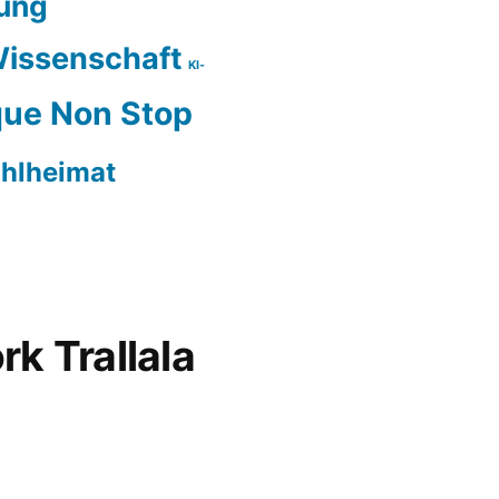
ung
issenschaft
KI-
ue Non Stop
hlheimat
rk Trallala