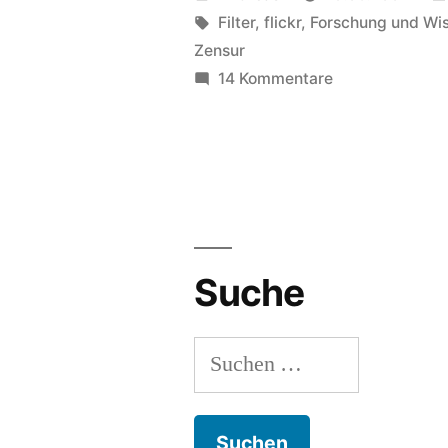
Deutschland
von
Schlagwörter:
Filter
,
flickr
,
Forschung und Wi
Zensur
von
zu
14 Kommentare
allen
Flickr
/
guten
Yahoo
Geistern
Deutschland
verlassen?“
von
allen
guten
Suche
Geistern
verlassen?
Suchen
nach: