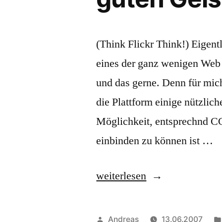
(Think Flickr Think!) Eigentl
eines der ganz wenigen Web 2.
und das gerne. Denn für mich
die Plattform einige nützlic
Möglichkeit, entsprechnd CC-
einbinden zu können ist …
„Flickr
weiterlesen
/
Yahoo
Veröffentlicht
Andreas
13.06.2007