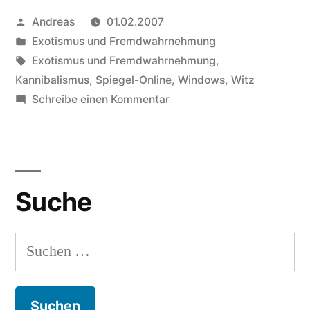
Veröffentlicht
Andreas
01.02.2007
von
Veröffentlicht
Exotismus und Fremdwahrnehmung
in
Schlagwörter:
Exotismus und Fremdwahrnehmung
,
Kannibalismus
,
Spiegel-Online
,
Windows
,
Witz
zu
Schreibe einen Kommentar
Bescheuerter
Witz
Suche
Suchen
nach: