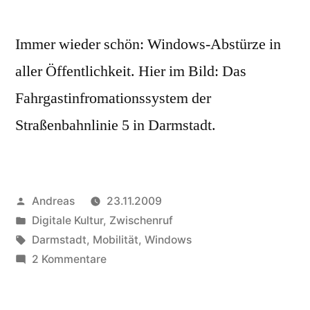
Immer wieder schön: Windows-Abstürze in
aller Öffentlichkeit. Hier im Bild: Das
Fahrgastinfromationssystem der
Straßenbahnlinie 5 in Darmstadt.
Veröffentlicht
Andreas
23.11.2009
von
Veröffentlicht
Digitale Kultur
,
Zwischenruf
in
Schlagwörter:
Darmstadt
,
Mobilität
,
Windows
zu
2 Kommentare
Wagen
hält,