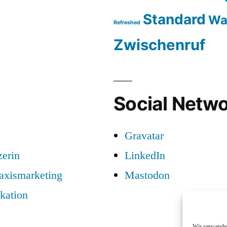
Standard
Wa
Refreshed
Zwischenruf
Social Netwo
Gravatar
zerin
LinkedIn
raxismarketing
Mastodon
kation
Wir verwenden