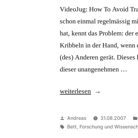
VideoJug: How To Avoid Tr
schon einmal regelmässig mi
hat, kennt das Problem: der 
Kribbeln in der Hand, wenn d
(des) Anderen gerät. Dieses 
dieser unangenehmen …
„Superman!“
weiterlesen
Veröffentlicht
Andreas
31.08.2007
von
Schlagwörter:
Bett
,
Forschung und Wissensch