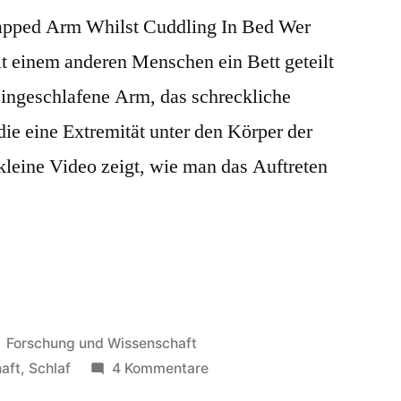
apped Arm Whilst Cuddling In Bed Wer
t einem anderen Menschen ein Bett geteilt
eingeschlafene Arm, das schreckliche
ie eine Extremität unter den Körper der
kleine Video zeigt, wie man das Auftreten
Veröffentlicht
Forschung und Wissenschaft
in
zu
aft
,
Schlaf
4 Kommentare
Superman!