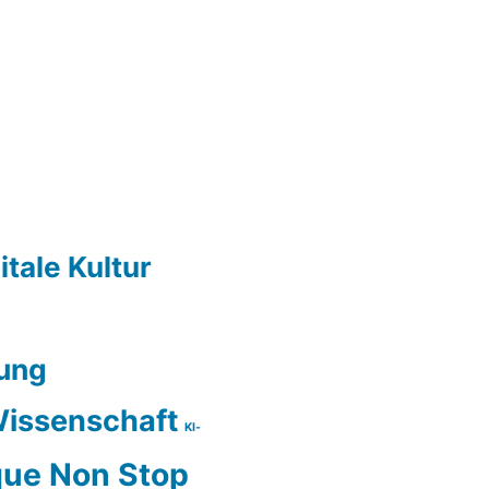
itale Kultur
ung
issenschaft
KI-
ue Non Stop