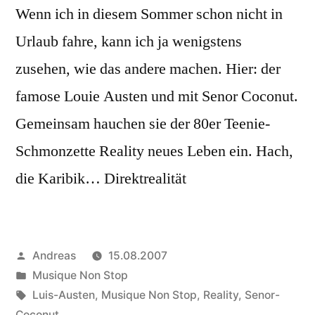
Wenn ich in diesem Sommer schon nicht in
Urlaub fahre, kann ich ja wenigstens
zusehen, wie das andere machen. Hier: der
famose Louie Austen und mit Senor Coconut.
Gemeinsam hauchen sie der 80er Teenie-
Schmonzette Reality neues Leben ein. Hach,
die Karibik… Direktrealität
Veröffentlicht
Andreas
15.08.2007
von
Veröffentlicht
Musique Non Stop
in
Schlagwörter:
Luis-Austen
,
Musique Non Stop
,
Reality
,
Senor-
Coconut