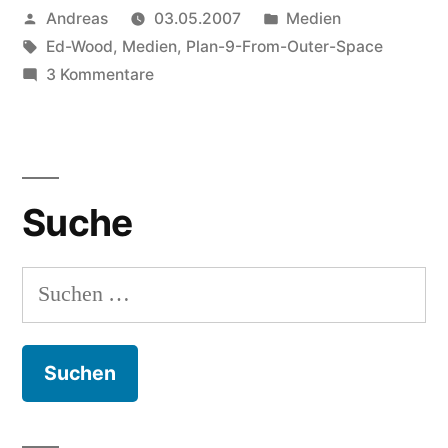
Veröffentlicht
Veröffentlicht
Andreas
03.05.2007
Medien
von
Schlagwörter:
in
Ed-Wood
,
Medien
,
Plan-9-From-Outer-Space
zu
3 Kommentare
UNSPEAKABLE
HORRORS
FROM
OUTER
Suche
SPACE
PARALYZE
THE
Suchen
LIVING
nach:
AND
RESURRECT
THE
DEAD!