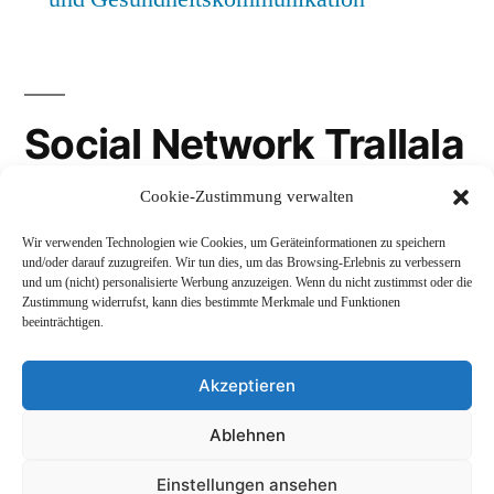
Social Network Trallala
Cookie-Zustimmung verwalten
Gravatar
Wir verwenden Technologien wie Cookies, um Geräteinformationen zu speichern
LinkedIn
und/oder darauf zuzugreifen. Wir tun dies, um das Browsing-Erlebnis zu verbessern
und um (nicht) personalisierte Werbung anzuzeigen. Wenn du nicht zustimmst oder die
Mastodon
Zustimmung widerrufst, kann dies bestimmte Merkmale und Funktionen
beeinträchtigen.
Akzeptieren
Andreas Schepers
,
Stolz präsentiert von WordPress.
Ablehnen
Datenschutzerklärung
Profil
Namenskunde
Einstellungen ansehen