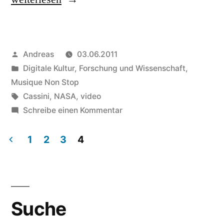
Inch
Nails
Veröffentlicht
Andreas
03.06.2011
–
von
Veröffentlicht
Digitale Kultur
,
Forschung und Wissenschaft
,
Cassini“
in
Musique Non Stop
Schlagwörter:
Cassini
,
NASA
,
video
zu
Schreibe einen Kommentar
Nine
Inch
1
2
3
4
Nails
Beitragsnavigation
–
Cassini
Suche