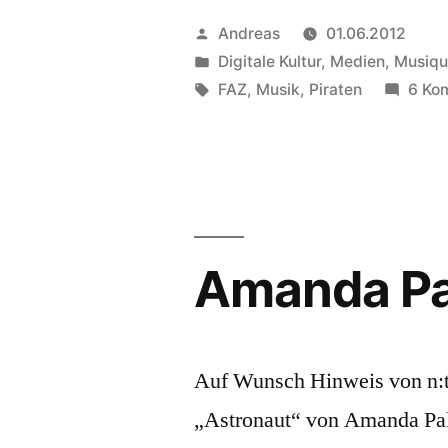
der
Veröffentlicht
Andreas
01.06.2012
FAZ:
von
Veröffentlicht
Digitale Kultur
,
Medien
,
Musiqu
in
Schlagwörter:
FAZ
,
Musik
,
Piraten
6 Ko
Netaudio-
Kritiken
ohne
Links
(Update:
Amanda Pa
jetzt
doch)“
Auf Wunsch Hinweis von n:tr
„Astronaut“ von Amanda Pal