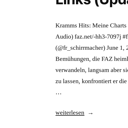
Kramms Hits: Meine Charts v
Audio) faz.net/-hh3-7097j 
(@fr_schirrmacher) June 1, 
Bemühungen, die FAZ heimlic
verwandeln, langsam aber s
zu lassen, konfrontiert er d
…
„Nur
weiterlesen
in