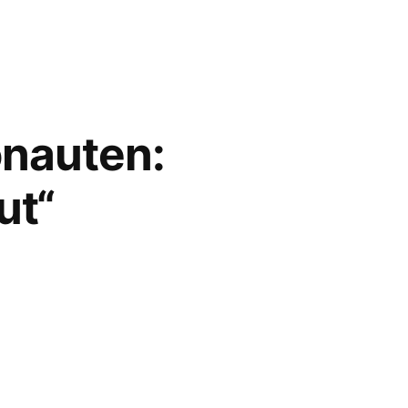
onauten:
ut“