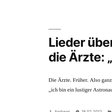
Lieder übe
die Ärzte: 
Die Ärzte. Früher. Also ganz 
„ich bin ein lustiger Astronau
Veröffentlicht
Andreas
18.02.2012