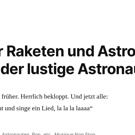
über
Raketen
und
Astronauten:
Fly
r Raketen und Astr
me
to
„der lustige Astrona
the
Moon
früher. Herrlich bekloppt. Und jetzt alle:
t und singe ein Lied, la la la laaaa“
Veröffentlicht
Astronauten, Pop, etc.
,
Musique Non Stop