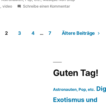
in
zu
t
,
video
Schreibe einen Kommentar
Lieder
über
Raketen
2
3
4
…
7
Ältere Beiträge
und
Astronauten:
die
Ärzte:
„der
lustige
Guten Tag!
Astronaut“
Dig
Astronauten, Pop, etc.
Exotismus und