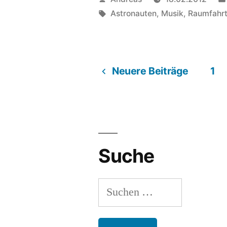
von
Schlagwörter:
Astronauten
,
Musik
,
Raumfahr
Neuere Beiträge
1
Beitragsnavigation
Suche
Suchen
nach: