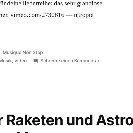
 deine liederreihe: das sehr grandiose
mer. vimeo.com/2730816 — n¦tropie
Veröffentlicht
Musique Non Stop
in
zu
Musik
,
video
Schreibe einen Kommentar
Amanda
Palmer:
Astronaut
r Raketen und Astr