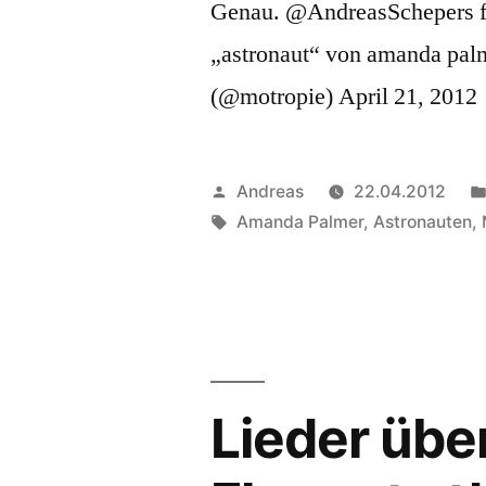
Genau. @AndreasSchepers für
„astronaut“ von amanda pal
(@motropie) April 21, 2012
Veröffentlicht
Andreas
22.04.2012
von
Schlagwörter:
Amanda Palmer
,
Astronauten
,
Lieder übe