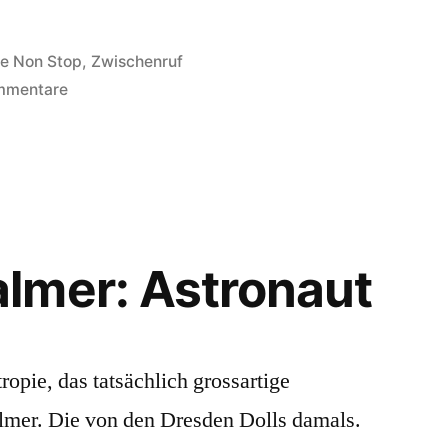
e Non Stop
,
Zwischenruf
zu
mmentare
Nur
in
der
FAZ:
Netaudio-
Kritiken
lmer: Astronaut
ohne
Links
(Update:
jetzt
opie, das tatsächlich grossartige
doch)
mer. Die von den Dresden Dolls damals.