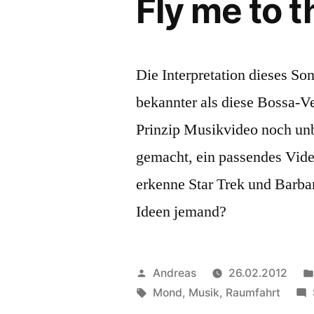
Fly me to 
Die Interpretation dieses Son
bekannter als diese Bossa-V
Prinzip Musikvideo noch un
gemacht, ein passendes Video
erkenne Star Trek und Barbar
Ideen jemand?
Veröffentlicht
Andreas
26.02.2012
von
Schlagwörter:
Mond
,
Musik
,
Raumfahrt