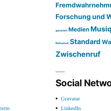
Fremdwahrnehm
Forschung und W
Musiq
Medien
generiert
Standard
Wa
Refreshed
Zwischenruf
Social Netwo
Gravatar
zerin
LinkedIn