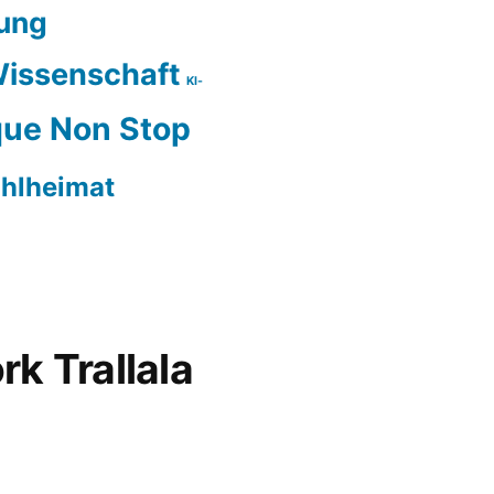
ung
issenschaft
KI-
ue Non Stop
hlheimat
rk Trallala