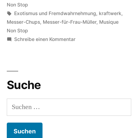
in
Non Stop
Schlagwörter:
Exotismus und Fremdwahrnehmung
,
kraftwerk
,
Messer-Chups
,
Messer-für-Frau-Müller
,
Musique
Non Stop
zu
Schreibe einen Kommentar
Messer
Chups:
The
Model
Suche
(live)
Suchen
nach: