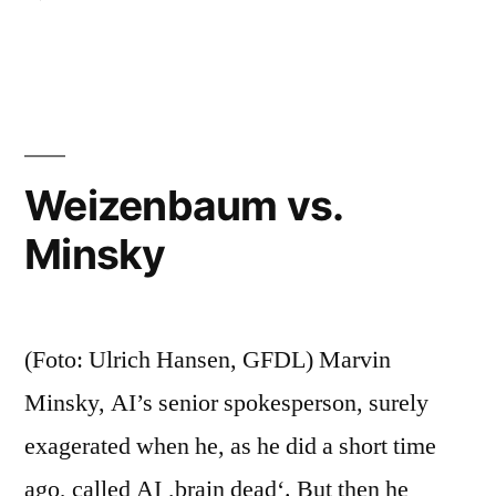
Minsky:
Die
Maschine
muss
fühlen
lernen
Weizenbaum vs.
Minsky
(Foto: Ulrich Hansen, GFDL) Marvin
Minsky, AI’s senior spokesperson, surely
exagerated when he, as he did a short time
ago, called AI ‚brain dead‘. But then he