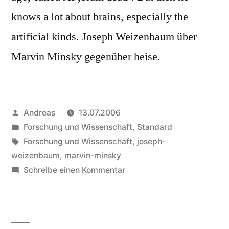
knows a lot about brains, especially the
artificial kinds. Joseph Weizenbaum über
Marvin Minsky gegenüber heise.
Veröffentlicht
Andreas
13.07.2006
von
Veröffentlicht
Forschung und Wissenschaft
,
Standard
in
Schlagwörter:
Forschung und Wissenschaft
,
joseph-
weizenbaum
,
marvin-minsky
zu
Schreibe einen Kommentar
Weizenbaum
vs.
Minsky