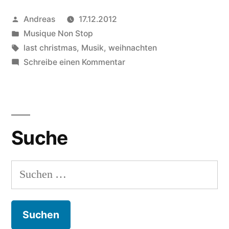
Veröffentlicht
Andreas
17.12.2012
von
Veröffentlicht
Musique Non Stop
in
Schlagwörter:
last christmas
,
Musik
,
weihnachten
zu
Schreibe einen Kommentar
The
XX
–
Last
Suche
Christmas
Suchen
nach: