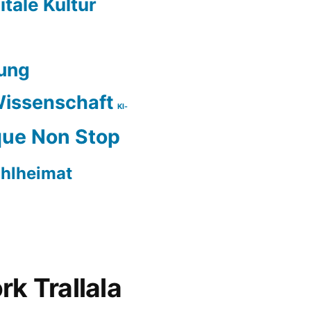
itale Kultur
ung
issenschaft
KI-
ue Non Stop
hlheimat
rk Trallala