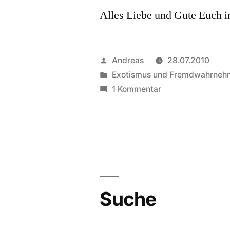
Alles Liebe und Gute Euch in
Veröffentlicht
Andreas
28.07.2010
von
Veröffentlicht
Exotismus und Fremdwahrne
in
zu
1 Kommentar
Aylingo
–
Liebesgrüsse
aus
Istanbul
Suche