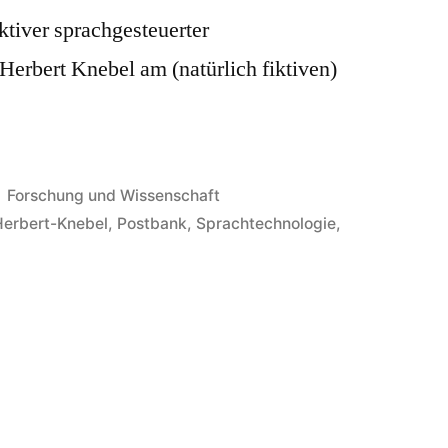
ktiver sprachgesteuerter
Herbert Knebel am (natürlich fiktiven)
Veröffentlicht
Forschung und Wissenschaft
in
Herbert-Knebel
,
Postbank
,
Sprachtechnologie
,
efondialogsystem