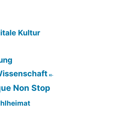
itale Kultur
ung
issenschaft
KI-
ue Non Stop
hlheimat