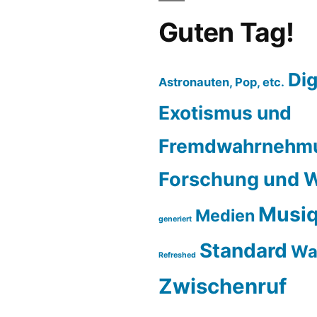
Guten Tag!
Dig
Astronauten, Pop, etc.
Exotismus und
Fremdwahrnehm
Forschung und W
Musiq
Medien
generiert
Standard
Wa
Refreshed
Zwischenruf