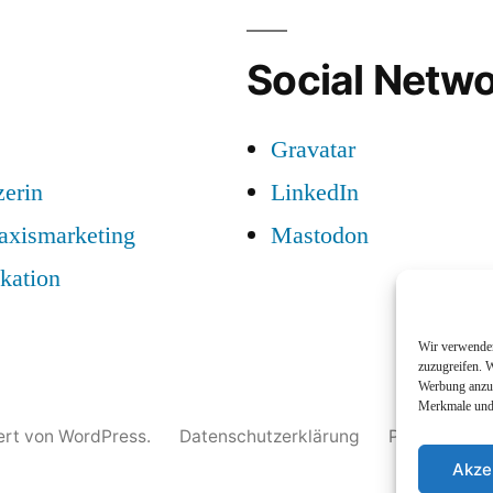
Social Netwo
Gravatar
zerin
LinkedIn
raxismarketing
Mastodon
kation
Wir verwenden
zuzugreifen. W
Werbung anzuz
Merkmale und 
iert von WordPress.
Datenschutzerklärung
Profil
Nam
Akze