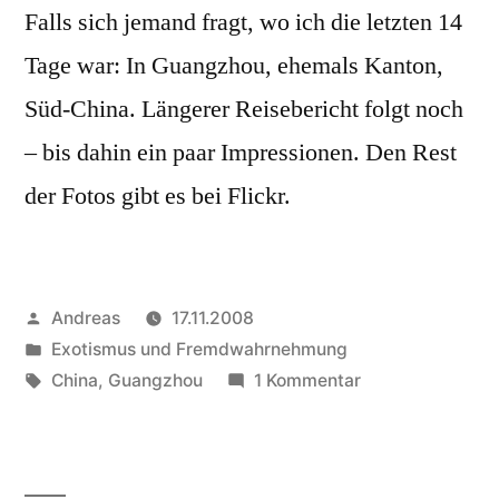
Falls sich jemand fragt, wo ich die letzten 14
Tage war: In Guangzhou, ehemals Kanton,
Süd-China. Längerer Reisebericht folgt noch
– bis dahin ein paar Impressionen. Den Rest
der Fotos gibt es bei Flickr.
Veröffentlicht
Andreas
17.11.2008
von
Veröffentlicht
Exotismus und Fremdwahrnehmung
in
Schlagwörter:
zu
China
,
Guangzhou
1 Kommentar
Guangzhou
(Kanton)