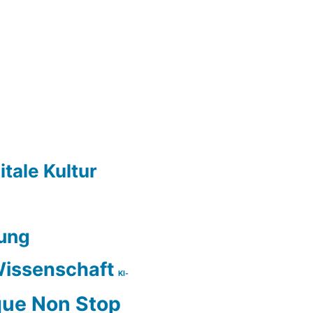
itale Kultur
ung
issenschaft
KI-
ue Non Stop