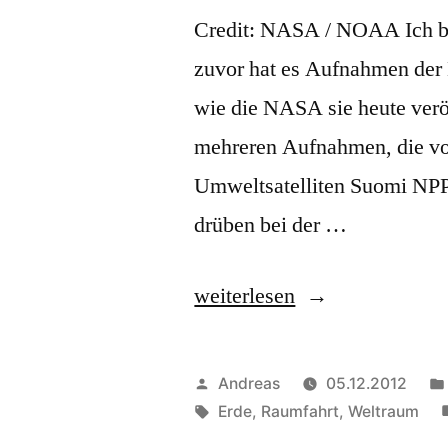
Credit: NASA / NOAA Ich bi
zuvor hat es Aufnahmen der 
wie die NASA sie heute veröf
mehreren Aufnahmen, die v
Umweltsatelliten Suomi NPP
drüben bei der …
„Heimat“
weiterlesen
Veröffentlicht
Andreas
05.12.2012
von
Schlagwörter:
Erde
,
Raumfahrt
,
Weltraum