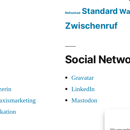
Standard
Wa
Refreshed
Zwischenruf
Social Netwo
Gravatar
zerin
LinkedIn
raxismarketing
Mastodon
kation
Wir verwenden