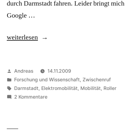
durch Darmstadt fahren. Leider bringt mich
Google …
„Erlkönig:
weiterlesen
Elektromobilität
in
Veröffentlicht
Andreas
14.11.2009
Darmstadt?“
von
Veröffentlicht
Forschung und Wissenschaft
,
Zwischenruf
in
Schlagwörter:
Darmstadt
,
Elektromobilität
,
Mobilität
,
Roller
zu
2 Kommentare
Erlkönig:
Elektromobilität
in
Darmstadt?