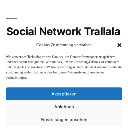
Social Network Trallala
Cookie-Zustimmung verwalten
Gravatar
Wir verwenden Technologien wie Cookies, um Geräteinformationen zu speichern
LinkedIn
und/oder darauf zuzugreifen. Wir tun dies, um das Browsing-Erlebnis zu verbessern
und um (nicht) personalisierte Werbung anzuzeigen. Wenn du nicht zustimmst oder die
Mastodon
Zustimmung widerrufst, kann dies bestimmte Merkmale und Funktionen
beeinträchtigen.
Akzeptieren
Andreas Schepers
,
Stolz präsentiert von WordPress.
Ablehnen
Datenschutzerklärung
Profil
Namenskunde
Einstellungen ansehen
Impressum und Rechtliches