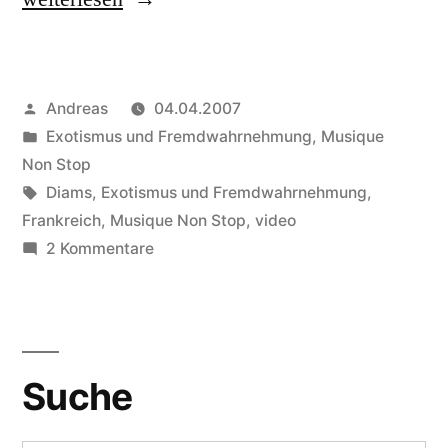
–
Ma
Veröffentlicht
Andreas
04.04.2007
France
von
Veröffentlicht
Exotismus und Fremdwahrnehmung
,
Musique
à
in
Non Stop
Moi“
Schlagwörter:
Diams
,
Exotismus und Fremdwahrnehmung
,
Frankreich
,
Musique Non Stop
,
video
zu
2 Kommentare
Diam’s
–
Ma
France
Suche
à
Moi