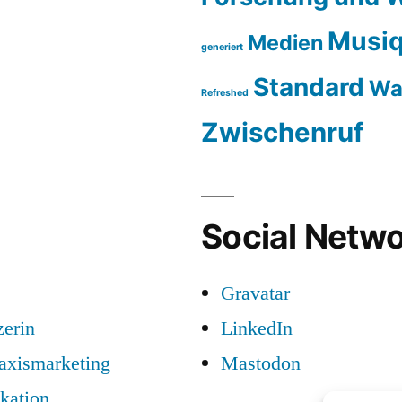
Musiq
Medien
generiert
Standard
Wa
Refreshed
Zwischenruf
Social Netwo
Gravatar
zerin
LinkedIn
raxismarketing
Mastodon
kation