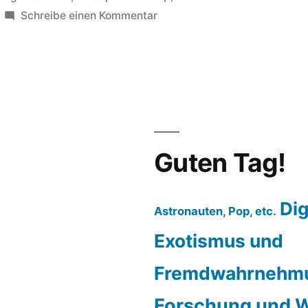
in
zu
Schreibe einen Kommentar
Noch
mehr
Sonntagsmusik:
Carl
Craig
versus
l’orchestre
Guten Tag!
„le
siècle“
Dig
Astronauten, Pop, etc.
Exotismus und
Fremdwahrnehm
Forschung und W