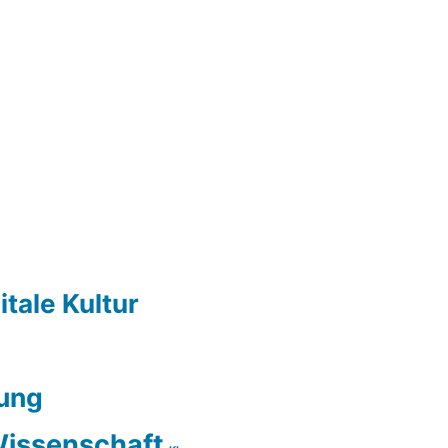
itale Kultur
ung
issenschaft