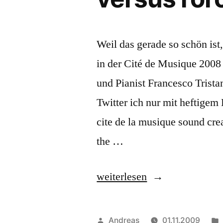
Weil das gerade so schön ist
in der Cité de Musique 2008
und Pianist Francesco Trist
Twitter ich nur mit heftige
cite de la musique sound cr
the …
„Noch
weiterlesen
mehr
Sonntagsmusik:
Veröffentlicht
Andreas
01.11.2009