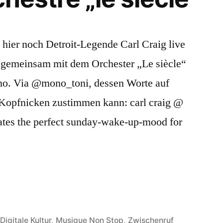
, hier noch Detroit-Legende Carl Craig live
 gemeinsam mit dem Orchester „Le siècle“
ano. Via @mono_toni, dessen Worte auf
m Kopfnicken zustimmen kann: carl craig @
eates the perfect sunday-wake-up-mood for
Veröffentlicht
Digitale Kultur
,
Musique Non Stop
,
Zwischenruf