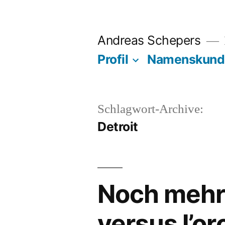
Zum
Inhalt
Andreas Schepers
springen
Profil
Namenskund
Schlagwort-Archive:
Detroit
Noch mehr 
versus l’or