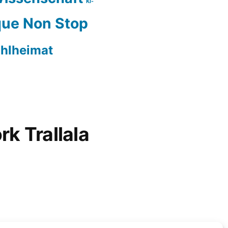
KI-
ue Non Stop
hlheimat
rk Trallala