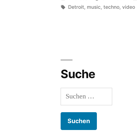
Carl
von
Schlagwörter:
Detroit
,
music
,
techno
,
video
Craig
versus
l’orchestre
„le
siècle““
Suche
Suchen
nach: