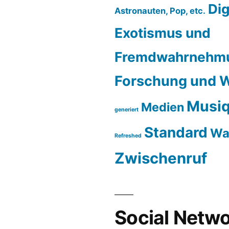
Dig
Astronauten, Pop, etc.
Exotismus und
Fremdwahrnehm
Forschung und W
Musiq
Medien
generiert
Standard
Wa
Refreshed
Zwischenruf
Social Netwo