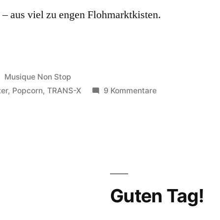
 – aus viel zu engen Flohmarktkisten.
Veröffentlicht
Musique Non Stop
in
zu
ter
,
Popcorn
,
TRANS-X
9 Kommentare
Vinyl
gerettet.
Guten Tag!