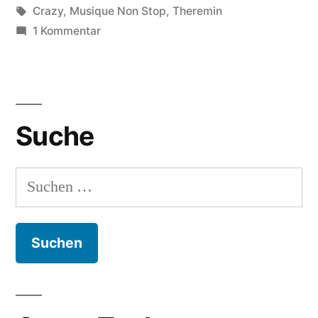
in
Schlagwörter:
Crazy
,
Musique Non Stop
,
Theremin
zu
1 Kommentar
Verrückte
Ätherwellengeige
Suche
Suchen
nach: