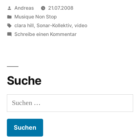
Veröffentlicht
Andreas
21.07.2008
Girl“
von
Veröffentlicht
Musique Non Stop
in
Schlagwörter:
clara hill
,
Sonar-Kollektiv
,
video
zu
Schreibe einen Kommentar
Clara
Hill:
Sad
Girl
Suche
Suchen
nach: