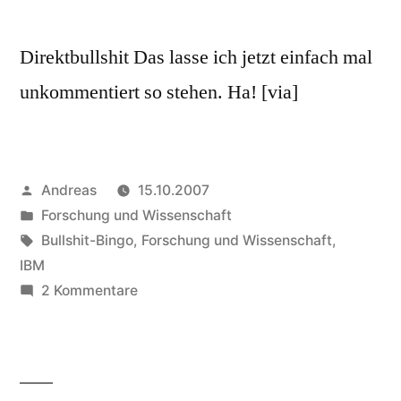
Direktbullshit Das lasse ich jetzt einfach mal
unkommentiert so stehen. Ha! [via]
Veröffentlicht
Andreas
15.10.2007
von
Veröffentlicht
Forschung und Wissenschaft
in
Schlagwörter:
Bullshit-Bingo
,
Forschung und Wissenschaft
,
IBM
zu
2 Kommentare
Web
3.0
…
(Bullshit)