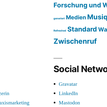
Forschung und W
Musiq
Medien
generiert
Standard
Wa
Refreshed
Zwischenruf
Social Netwo
Gravatar
zerin
LinkedIn
raxismarketing
Mastodon