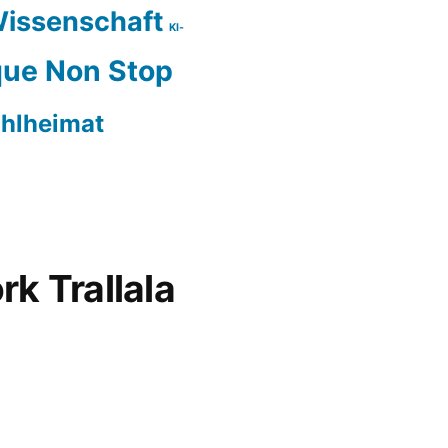
issenschaft
KI-
ue Non Stop
hlheimat
rk Trallala