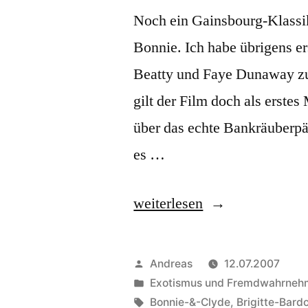
Noch ein Gainsbourg-Klassik
Bonnie. Ich habe übrigens e
Beatty und Faye Dunaway zu
gilt der Film doch als erst
über das echte Bankräuberp
es …
„Bonnie
weiterlesen
&
Clyde“
Veröffentlicht
Andreas
12.07.2007
von
Veröffentlicht
Exotismus und Fremdwahrne
in
Schlagwörter:
Bonnie-&-Clyde
,
Brigitte-Bard