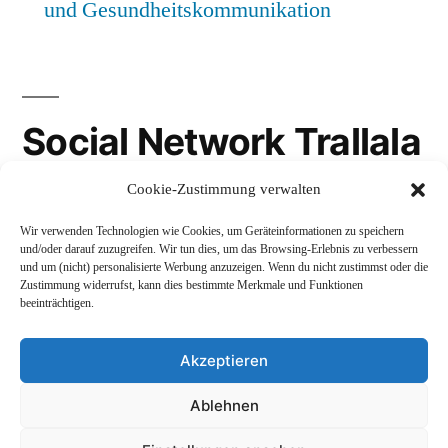
und Gesundheitskommunikation
Social Network Trallala
Cookie-Zustimmung verwalten
Gravatar
Wir verwenden Technologien wie Cookies, um Geräteinformationen zu speichern
LinkedIn
und/oder darauf zuzugreifen. Wir tun dies, um das Browsing-Erlebnis zu verbessern
und um (nicht) personalisierte Werbung anzuzeigen. Wenn du nicht zustimmst oder die
Mastodon
Zustimmung widerrufst, kann dies bestimmte Merkmale und Funktionen
beeinträchtigen.
Akzeptieren
Andreas Schepers
,
Stolz präsentiert von WordPress.
Ablehnen
Datenschutzerklärung
Profil
Namenskunde