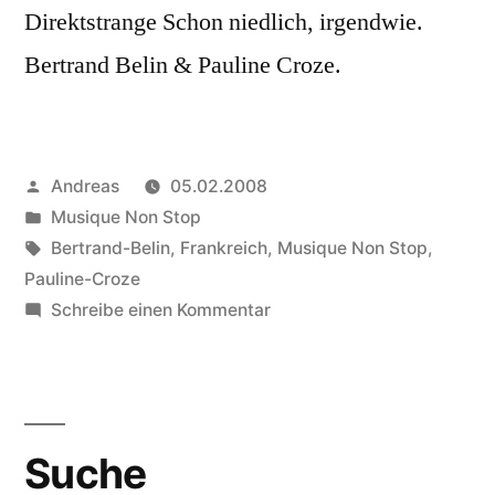
Direktstrange Schon niedlich, irgendwie.
Bertrand Belin & Pauline Croze.
Veröffentlicht
Andreas
05.02.2008
von
Veröffentlicht
Musique Non Stop
in
Schlagwörter:
Bertrand-Belin
,
Frankreich
,
Musique Non Stop
,
Pauline-Croze
zu
Schreibe einen Kommentar
People
Are
Strange
Suche