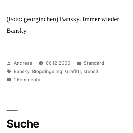
(Foto: georginchen) Bansky. Immer wieder
Bansky.
Veröffentlicht
Veröffentlicht
Andreas
06.12.2006
Standard
von
Schlagwörter:
in
Bansky
,
Blogdingeling
,
Grafitti
,
stencil
zu
1 Kommentar
What
Are
You
Looking
Suche
At?