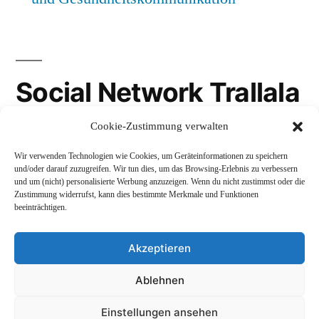
Social Network Trallala
Cookie-Zustimmung verwalten
Gravatar
Wir verwenden Technologien wie Cookies, um Geräteinformationen zu speichern
LinkedIn
und/oder darauf zuzugreifen. Wir tun dies, um das Browsing-Erlebnis zu verbessern
und um (nicht) personalisierte Werbung anzuzeigen. Wenn du nicht zustimmst oder die
Mastodon
Zustimmung widerrufst, kann dies bestimmte Merkmale und Funktionen
beeinträchtigen.
Akzeptieren
Andreas Schepers
,
Stolz präsentiert von WordPress.
Ablehnen
Datenschutzerklärung
Profil
Namenskunde
Einstellungen ansehen