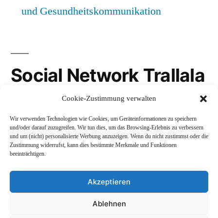
und Gesundheitskommunikation
Social Network Trallala
Cookie-Zustimmung verwalten
Gravatar
Wir verwenden Technologien wie Cookies, um Geräteinformationen zu speichern
LinkedIn
und/oder darauf zuzugreifen. Wir tun dies, um das Browsing-Erlebnis zu verbessern
und um (nicht) personalisierte Werbung anzuzeigen. Wenn du nicht zustimmst oder die
Mastodon
Zustimmung widerrufst, kann dies bestimmte Merkmale und Funktionen
beeinträchtigen.
Akzeptieren
Andreas Schepers
,
Stolz präsentiert von WordPress.
Ablehnen
Datenschutzerklärung
Profil
Namenskunde