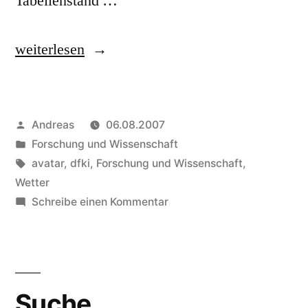
Tabellenstand …
„Wenn
weiterlesen
Avatare
schlafen“
Veröffentlicht
Andreas
06.08.2007
von
Veröffentlicht
Forschung und Wissenschaft
in
Schlagwörter:
avatar
,
dfki
,
Forschung und Wissenschaft
,
Wetter
zu
Schreibe einen Kommentar
Wenn
Avatare
schlafen
Suche