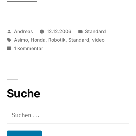
Veröffentlicht
Veröffentlicht
Andreas
12.12.2006
Standard
von
Schlagwörter:
in
Asimo
,
Honda
,
Robotik
,
Standard
,
video
zu
1 Kommentar
Umgefallen
Suche
Suchen
nach: