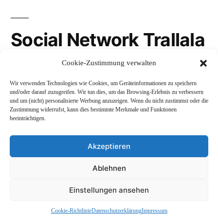
Social Network Trallala
Cookie-Zustimmung verwalten
Gravatar
Wir verwenden Technologien wie Cookies, um Geräteinformationen zu speichern
LinkedIn
und/oder darauf zuzugreifen. Wir tun dies, um das Browsing-Erlebnis zu verbessern
und um (nicht) personalisierte Werbung anzuzeigen. Wenn du nicht zustimmst oder die
Mastodon
Zustimmung widerrufst, kann dies bestimmte Merkmale und Funktionen
beeinträchtigen.
Akzeptieren
Andreas Schepers
,
Stolz präsentiert von WordPress.
Ablehnen
Datenschutzerklärung
Profil
Namenskunde
Einstellungen ansehen
Impressum und Rechtliches
Cookie-Richtlinie
Datenschutzerklärung
Impressum