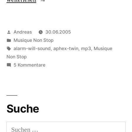
Will
Sound
Veröffentlicht
Andreas
30.06.2005
play
von
Veröffentlicht
Musique Non Stop
Aphex
in
Schlagwörter:
alarm-will-sound
,
aphex-twin
,
mp3
,
Musique
Twin“
Non Stop
zu
5 Kommentare
Alarm
Will
Sound
play
Suche
Aphex
Twin
Suchen