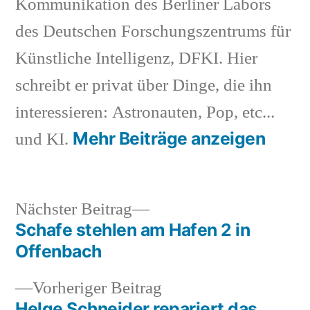
Kommunikation des Berliner Labors
des Deutschen Forschungszentrums für
Künstliche Intelligenz, DFKI. Hier
schreibt er privat über Dinge, die ihn
interessieren: Astronauten, Pop, etc...
Mehr Beiträge anzeigen
und KI.
Nächster
Nächster Beitrag
Beitrag:
Schafe stehlen am Hafen 2 in
Beitragsnavigation
Offenbach
Vorheriger
Vorheriger Beitrag
Beitrag:
Helge Schneider repariert das