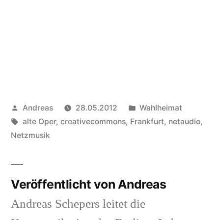
Veröffentlicht
Veröffentlicht
Andreas
28.05.2012
Wahlheimat
von
Schlagwörter:
in
alte Oper
,
creativecommons
,
Frankfurt
,
netaudio
,
Netzmusik
Veröffentlicht von Andreas
Andreas Schepers leitet die