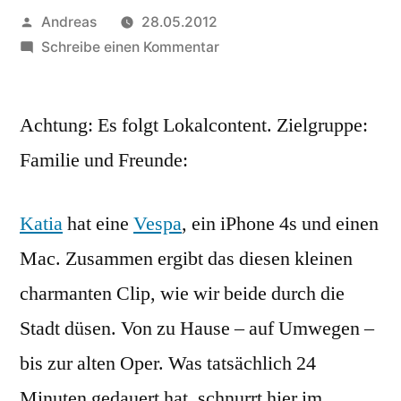
Veröffentlicht
Andreas
28.05.2012
von
zu
Schreibe einen Kommentar
Frankfurt
am
Achtung: Es folgt Lokalcontent. Zielgruppe:
Main:
In
Familie und Freunde:
12
Minuten
Katia
hat eine
Vespa
, ein iPhone 4s und einen
von
der
Mac. Zusammen ergibt das diesen kleinen
Oskar-
charmanten Clip, wie wir beide durch die
Sommer-
Straße
Stadt düsen. Von zu Hause – auf Umwegen –
zur
bis zur alten Oper. Was tatsächlich 24
alten
Minuten gedauert hat, schnurrt hier im
Oper