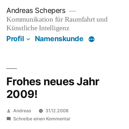
Zum
Andreas Schepers
Inhalt
Kommunikation für Raumfahrt und
springen
Künstliche Intelligenz
Profil
Namenskunde
Frohes neues Jahr
2009!
Veröffentlicht
Andreas
31.12.2008
von
zu
Schreibe einen Kommentar
Frohes