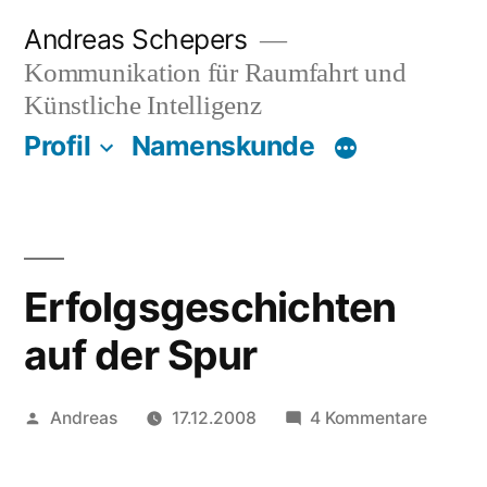
Zum
Andreas Schepers
Inhalt
Kommunikation für Raumfahrt und
springen
Künstliche Intelligenz
Profil
Namenskunde
Erfolgsgeschichten
auf der Spur
Veröffentlicht
zu
Andreas
17.12.2008
4 Kommentare
von
Erfolg
auf