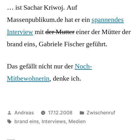
… ist Sachar Kriwoj. Auf
der
Spur
Massenpublikum.de hat er ein
spannendes
Interview
mit
der Mutter
einer der Mütter der
brand eins, Gabriele Fischer geführt.
Das gefällt nicht nur der
Noch-
Mitbewohnerin
, denke ich.
Veröffentlicht
Veröffentlicht
Andreas
17.12.2008
Zwischenruf
von
Schlagwörter:
in
brand eins
,
Interviews
,
Medien