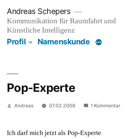
Zum
Andreas Schepers
Inhalt
Kommunikation für Raumfahrt und
springen
Künstliche Intelligenz
Profil
Namenskunde
Pop-Experte
Veröffentlicht
zu
Andreas
07.02.2008
1 Kommentar
von
Pop-
Experte
Ich darf mich jetzt als Pop-Experte