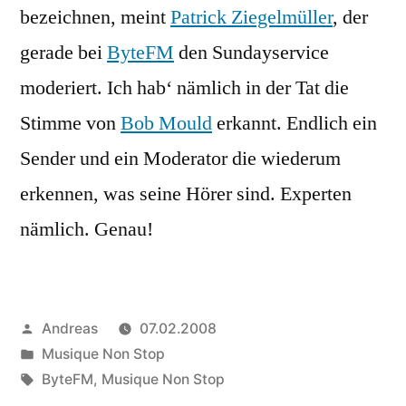
bezeichnen, meint
Patrick Ziegelmüller
, der
gerade bei
ByteFM
den Sundayservice
moderiert. Ich hab‘ nämlich in der Tat die
Stimme von
Bob Mould
erkannt. Endlich ein
Sender und ein Moderator die wiederum
erkennen, was seine Hörer sind. Experten
nämlich. Genau!
Veröffentlicht
Andreas
07.02.2008
von
Veröffentlicht
Musique Non Stop
in
Schlagwörter:
ByteFM
,
Musique Non Stop