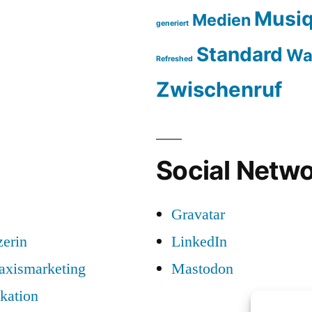
Musiq
Medien
generiert
Standard
Wa
Refreshed
Zwischenruf
Social Netwo
Gravatar
zerin
LinkedIn
raxismarketing
Mastodon
kation