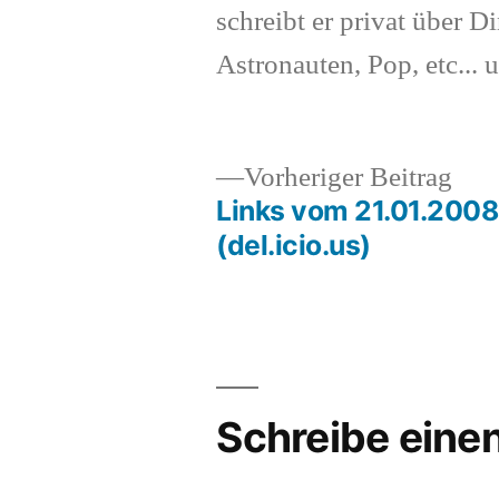
schreibt er privat über Di
Astronauten, Pop, etc... 
Vor
Vorheriger Beitrag
Beit
Links vom 21.01.2008
Beitragsnavigation
(del.icio.us)
Schreibe ein