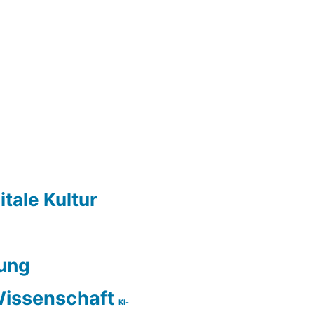
itale Kultur
ung
issenschaft
KI-