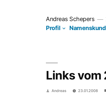
Zum
Inhalt
Andreas Schepers
springen
Profil
Namenskund
Links vom 
Veröffentlicht
Andreas
23.01.2008
von