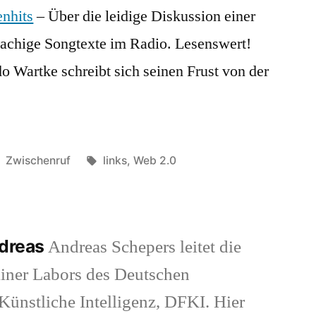
nhits
– Über die leidige Diskussion einer
22.01.2008
(del.icio.us)
rachige Songtexte im Radio. Lesenswert!
 Wartke schreibt sich seinen Frust von der
Veröffentlicht
Schlagwörter:
Zwischenruf
links
,
Web 2.0
in
ndreas
Andreas Schepers leitet die
iner Labors des Deutschen
ünstliche Intelligenz, DFKI. Hier