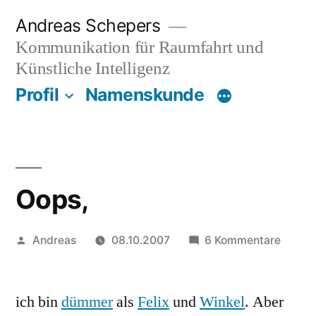
Zum
Andreas Schepers
Inhalt
Kommunikation für Raumfahrt und
springen
Künstliche Intelligenz
Profil
Namenskunde
Oops,
Veröffentlicht
zu
Andreas
08.10.2007
6 Kommentare
von
Oops,
ich bin
dümmer
als
Felix
und
Winkel
. Aber