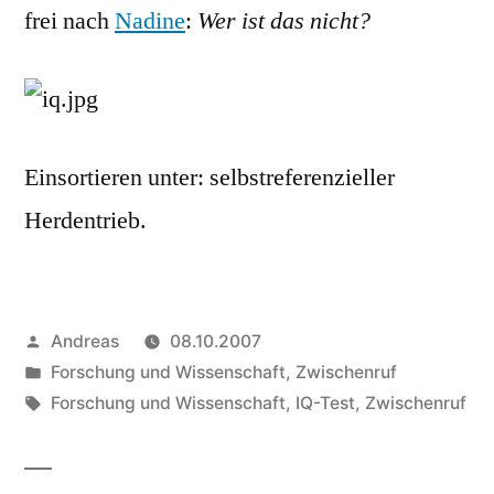
frei nach
Nadine
:
Wer ist das nicht?
Einsortieren unter: selbstreferenzieller
Herdentrieb.
Veröffentlicht
Andreas
08.10.2007
von
Veröffentlicht
Forschung und Wissenschaft
,
Zwischenruf
in
Schlagwörter:
Forschung und Wissenschaft
,
IQ-Test
,
Zwischenruf