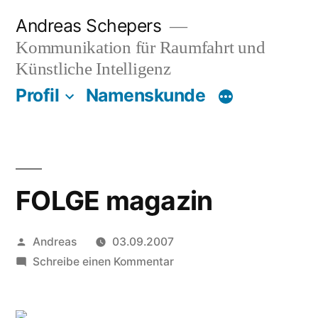
Zum
Andreas Schepers
Inhalt
Kommunikation für Raumfahrt und
springen
Künstliche Intelligenz
Profil
Namenskunde
FOLGE magazin
Veröffentlicht
Andreas
03.09.2007
von
zu
Schreibe einen Kommentar
FOLGE
magazin