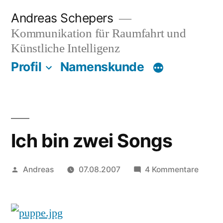
Zum
Andreas Schepers
Inhalt
Kommunikation für Raumfahrt und
springen
Künstliche Intelligenz
Profil
Namenskunde
Ich bin zwei Songs
Veröffentlicht
zu
Andreas
07.08.2007
4 Kommentare
von
Ich
bin
zwei