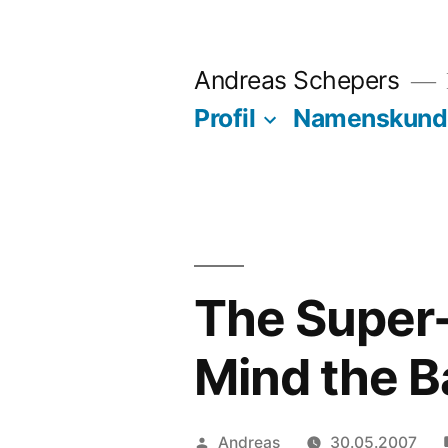
Zum
Inhalt
Andreas Schepers
springen
Profil
Namenskund
The Super-E
Mind the 
Veröffentlicht
Andreas
30.05.2007