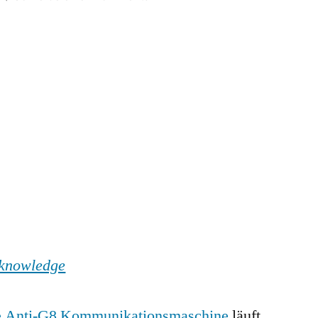
The
Super-
Elite
of
Eight’s
Big
Day
Out:
Mind
the
Baby
knowledge
 Anti-G8 Kommunikationsmaschine
läuft