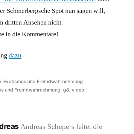
er Schmerbergsche Spot nun sagen will,
im dritten Ansehen nicht.
tte in die Kommentare!
tung
dazu
.
Veröffentlicht
Exotismus und Fremdwahrnehmung
in
us und Fremdwahrnehmung
,
g8
,
video
ndreas
Andreas Schepers leitet die