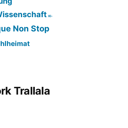
ung
issenschaft
KI-
ue Non Stop
hlheimat
rk Trallala