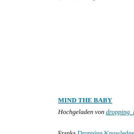
von
MIND THE BABY
Hochgeladen von
dropping_
Franks
Dropping Knowledge