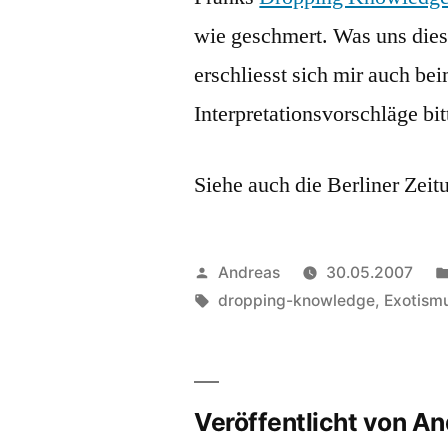
wie geschmert. Was uns dies
erschliesst sich mir auch be
Interpretationsvorschläge bi
Siehe auch die Berliner Zei
Veröffentlicht
Andreas
30.05.2007
von
Schlagwörter:
dropping-knowledge
,
Exotism
Veröffentlicht von A