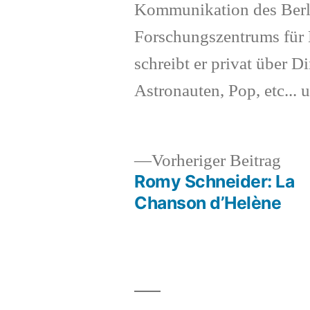
Kommunikation des Berl
Forschungszentrums für K
schreibt er privat über Di
Astronauten, Pop, etc... 
Vor
Vorheriger Beitrag
Beit
Romy Schneider: La
Beitragsnavigation
Chanson d’Helène