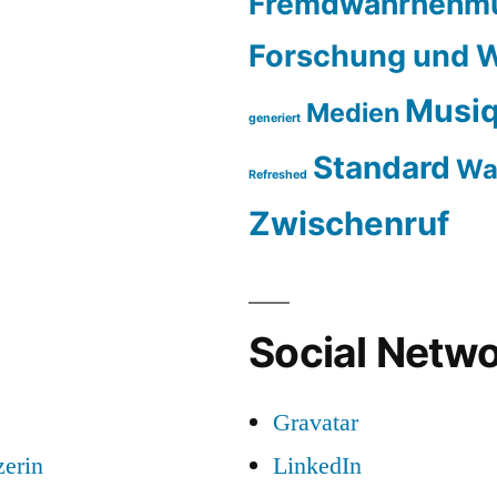
Fremdwahrnehm
Forschung und W
Musiq
Medien
generiert
Standard
Wa
Refreshed
Zwischenruf
Social Netwo
Gravatar
zerin
LinkedIn