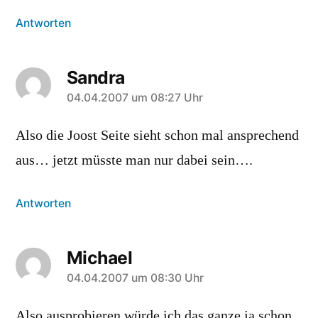
Antworten
Sandra
sagt:
04.04.2007 um 08:27 Uhr
Also die Joost Seite sieht schon mal ansprechend
aus… jetzt müsste man nur dabei sein….
Antworten
Michael
sagt:
04.04.2007 um 08:30 Uhr
Also ausprobieren würde ich das ganze ja schon