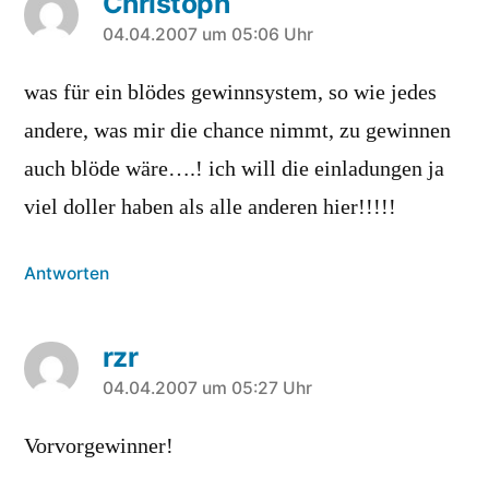
Christoph
sagt:
04.04.2007 um 05:06 Uhr
was für ein blödes gewinnsystem, so wie jedes
andere, was mir die chance nimmt, zu gewinnen
auch blöde wäre….! ich will die einladungen ja
viel doller haben als alle anderen hier!!!!!
Antworten
rzr
sagt:
04.04.2007 um 05:27 Uhr
Vorvorgewinner!