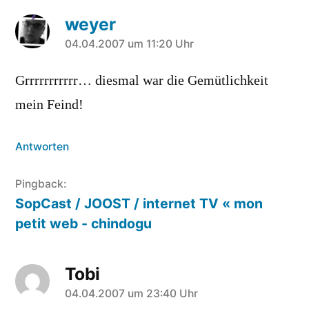
weyer
sagt:
04.04.2007 um 11:20 Uhr
Grrrrrrrrrrr… diesmal war die Gemütlichkeit
mein Feind!
Antworten
Pingback:
SopCast / JOOST / internet TV « mon
petit web - chindogu
Tobi
sagt:
04.04.2007 um 23:40 Uhr