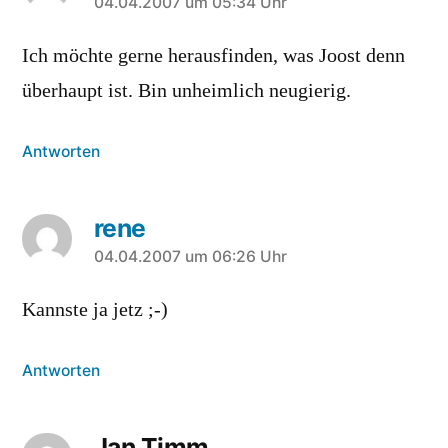
sagt:
04.04.2007 um 05:34 Uhr
Ich möchte gerne herausfinden, was Joost denn
überhaupt ist. Bin unheimlich neugierig.
Antworten
rene
sagt:
04.04.2007 um 06:26 Uhr
Kannste ja jetz ;-)
Antworten
Jan Timm