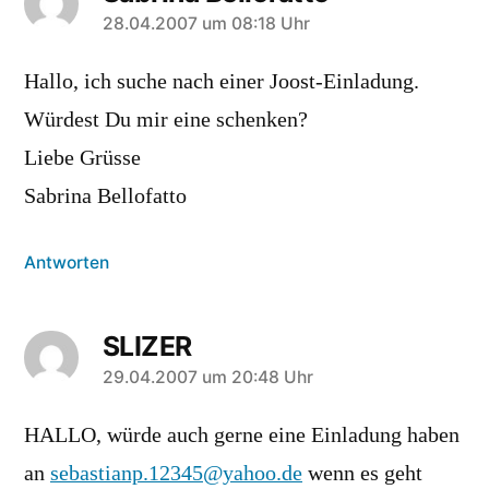
sagt:
28.04.2007 um 08:18 Uhr
Hallo, ich suche nach einer Joost-Einladung.
Würdest Du mir eine schenken?
Liebe Grüsse
Sabrina Bellofatto
Antworten
SLIZER
sagt:
29.04.2007 um 20:48 Uhr
HALLO, würde auch gerne eine Einladung haben
an
sebastianp.12345@yahoo.de
wenn es geht