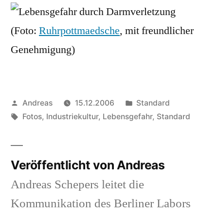
Darmve
(Foto:
Ruhrpottmaedsche
, mit freundlicher
Genehmigung)
Veröffentlicht
Veröffentlicht
Andreas
15.12.2006
Standard
von
Schlagwörter:
in
Fotos
,
Industriekultur
,
Lebensgefahr
,
Standard
Veröffentlicht von Andreas
Andreas Schepers leitet die
Kommunikation des Berliner Labors