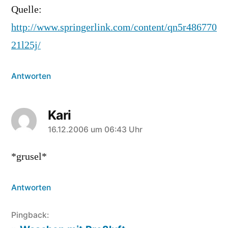
Quelle:
http://www.springerlink.com/content/qn5r486770
21l25j/
Antworten
Kari
sagt:
16.12.2006 um 06:43 Uhr
*grusel*
Antworten
Pingback: