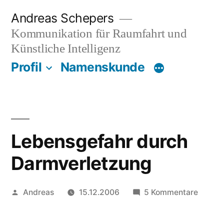
Zum
Andreas Schepers
Inhalt
Kommunikation für Raumfahrt und
springen
Künstliche Intelligenz
Profil
Namenskunde
Lebensgefahr durch
Darmverletzung
Veröffentlicht
zu
Andreas
15.12.2006
5 Kommentare
von
Lebens
durch