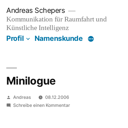
Zum
Andreas Schepers
Inhalt
Kommunikation für Raumfahrt und
springen
Künstliche Intelligenz
Profil
Namenskunde
Minilogue
Veröffentlicht
Andreas
08.12.2006
von
zu
Schreibe einen Kommentar
Minilogue