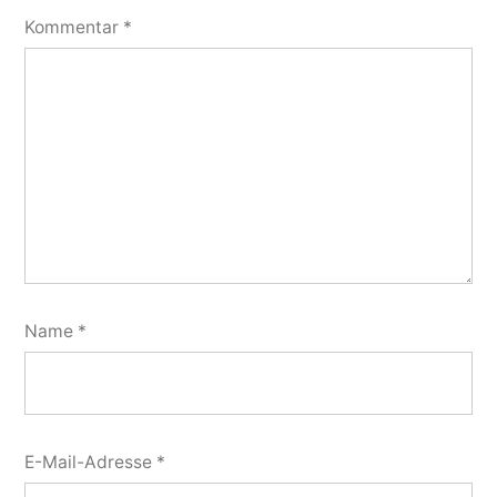
Kommentar
*
Name
*
E-Mail-Adresse
*