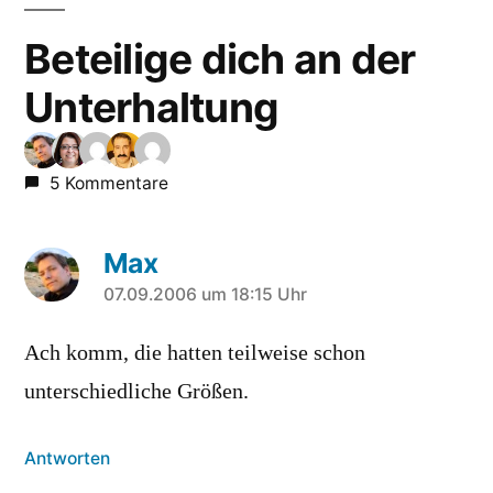
Beteilige dich an der
Unterhaltung
5 Kommentare
Max
sagt:
07.09.2006 um 18:15 Uhr
Ach komm, die hatten teilweise schon
unterschiedliche Größen.
Antworten