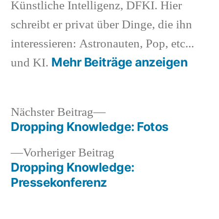
Künstliche Intelligenz, DFKI. Hier
schreibt er privat über Dinge, die ihn
interessieren: Astronauten, Pop, etc...
Mehr Beiträge anzeigen
und KI.
Nächster
Nächster Beitrag
Beitrag:
Dropping Knowledge: Fotos
Beitragsnavigation
Vorheriger
Vorheriger Beitrag
Beitrag:
Dropping Knowledge:
Pressekonferenz