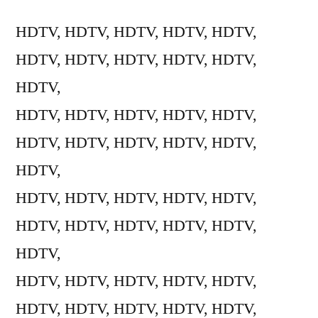
HDTV, HDTV, HDTV, HDTV, HDTV,
HDTV, HDTV, HDTV, HDTV, HDTV,
HDTV,
HDTV, HDTV, HDTV, HDTV, HDTV,
HDTV, HDTV, HDTV, HDTV, HDTV,
HDTV,
HDTV, HDTV, HDTV, HDTV, HDTV,
HDTV, HDTV, HDTV, HDTV, HDTV,
HDTV,
HDTV, HDTV, HDTV, HDTV, HDTV,
HDTV, HDTV, HDTV, HDTV, HDTV,