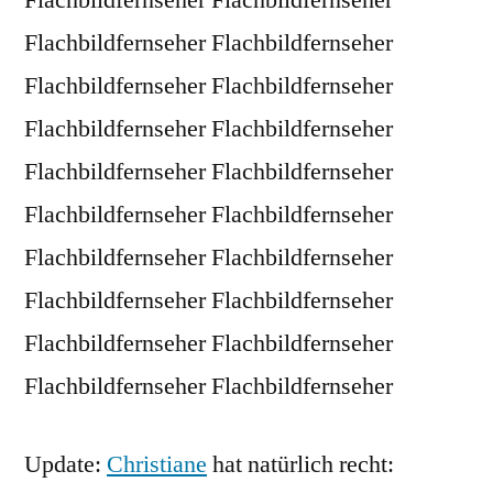
Flachbildfernseher Flachbildfernseher
Flachbildfernseher Flachbildfernseher
Flachbildfernseher Flachbildfernseher
Flachbildfernseher Flachbildfernseher
Flachbildfernseher Flachbildfernseher
Flachbildfernseher Flachbildfernseher
Flachbildfernseher Flachbildfernseher
Flachbildfernseher Flachbildfernseher
Flachbildfernseher Flachbildfernseher
Update:
Christiane
hat natürlich recht: