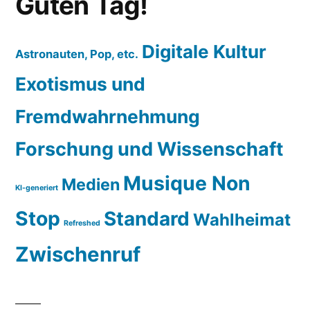
Guten Tag!
Digitale Kultur
Astronauten, Pop, etc.
Exotismus und
Fremdwahrnehmung
Forschung und Wissenschaft
Musique Non
Medien
KI-generiert
Stop
Standard
Wahlheimat
Refreshed
Zwischenruf