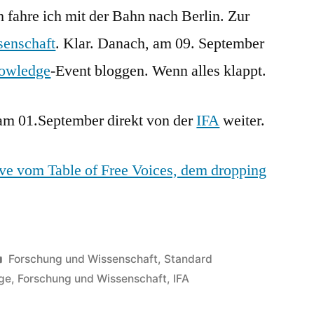
 fahre ich mit der Bahn nach Berlin. Zur
Dropping
Knowledge
senschaft
. Klar. Danach, am 09. September
owledge
-Event bloggen. Wenn alles klappt.
 am 01.September direkt von der
IFA
weiter.
ve vom Table of Free Voices, dem dropping
Veröffentlicht
Forschung und Wissenschaft
,
Standard
in
ge
,
Forschung und Wissenschaft
,
IFA