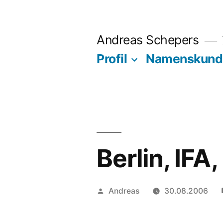
Zum
Inhalt
Andreas Schepers
springen
Profil
Namenskund
Berlin, IF
Veröffentlicht
Andreas
30.08.2006
von