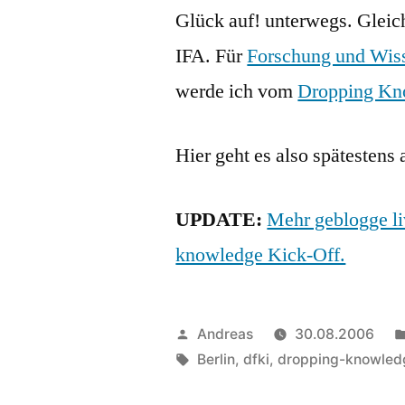
Glück auf! unterwegs. Gleich
IFA. Für
Forschung und Wis
werde ich vom
Dropping Kn
Hier geht es also spätestens
UPDATE:
Mehr geblogge li
knowledge Kick-Off.
Veröffentlicht
Andreas
30.08.2006
von
Schlagwörter:
Berlin
,
dfki
,
dropping-knowled