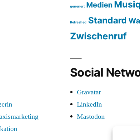
Musiq
Medien
generiert
Standard
Wa
Refreshed
Zwischenruf
Social Netwo
Gravatar
zerin
LinkedIn
raxismarketing
Mastodon
kation