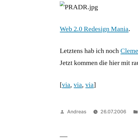
Web 2.0 Redesign Mania
.
Letztens hab ich noch
Cleme
Jetzt kommen die hier mit r
[
via
,
via
,
via
]
Veröffentlicht
Andreas
26.07.2006
von