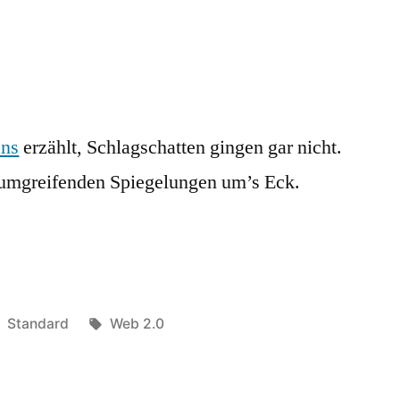
ns
erzählt, Schlagschatten gingen gar nicht.
aumgreifenden Spiegelungen um’s Eck.
Veröffentlicht
Schlagwörter:
Standard
Web 2.0
in