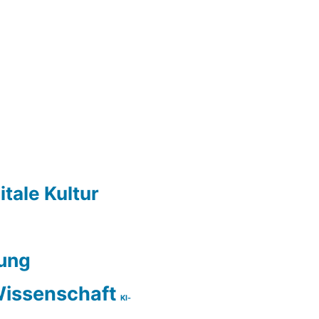
itale Kultur
ung
issenschaft
KI-