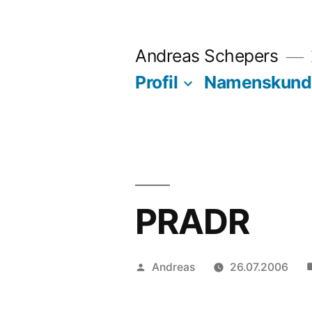
Zum
Inhalt
Andreas Schepers
springen
Profil
Namenskund
PRADR
Veröffentlicht
Andreas
26.07.2006
von