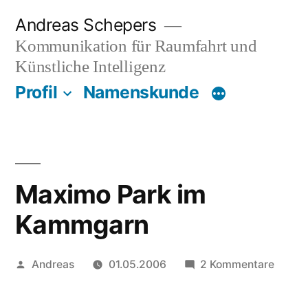
Zum
Andreas Schepers
Inhalt
Kommunikation für Raumfahrt und
springen
Künstliche Intelligenz
Profil
Namenskunde
Maximo Park im
Kammgarn
Veröffentlicht
zu
Andreas
01.05.2006
2 Kommentare
von
Maxim
Park