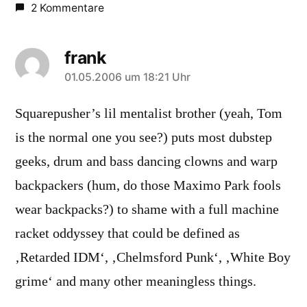
2 Kommentare
frank
sagt:
01.05.2006 um 18:21 Uhr
Squarepusher’s lil mentalist brother (yeah, Tom
is the normal one you see?) puts most dubstep
geeks, drum and bass dancing clowns and warp
backpackers (hum, do those Maximo Park fools
wear backpacks?) to shame with a full machine
racket oddyssey that could be defined as
‚Retarded IDM‘, ‚Chelmsford Punk‘, ‚White Boy
grime‘ and many other meaningless things.