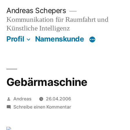
Zum
Andreas Schepers
Inhalt
Kommunikation für Raumfahrt und
springen
Künstliche Intelligenz
Profil
Namenskunde
Gebärmaschine
Veröffentlicht
Andreas
26.04.2006
von
zu
Schreibe einen Kommentar
Gebärmaschine