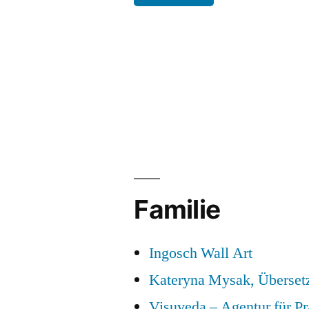
Familie
Ingosch Wall Art
Kateryna Mysak, Überset
Visuveda – Agentur für P