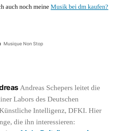
lich auch noch meine
und
Musik bei dm kaufen?
CDs?
Veröffentlicht
Musique Non Stop
in
ndreas
Andreas Schepers leitet die
iner Labors des Deutschen
ünstliche Intelligenz, DFKI. Hier
nge, die ihn interessieren: