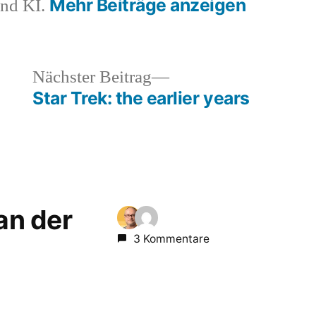
Mehr Beiträge anzeigen
und KI.
heriger
Nächster
Nächster Beitrag
rag:
Beitrag:
Star Trek: the earlier years
 an der
3 Kommentare