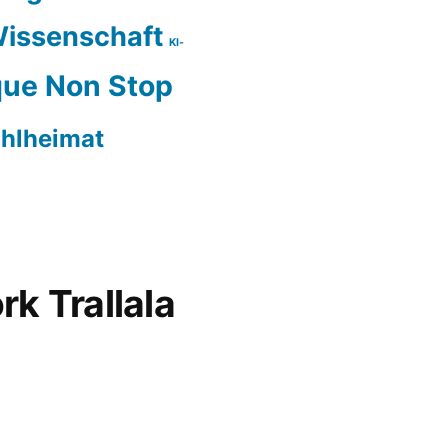
issenschaft
KI-
ue Non Stop
hlheimat
rk Trallala