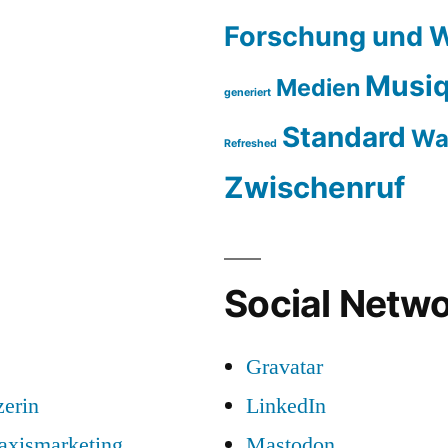
Forschung und W
Musiq
Medien
generiert
Standard
Wa
Refreshed
Zwischenruf
Social Netwo
Gravatar
zerin
LinkedIn
raxismarketing
Mastodon