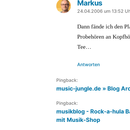
Markus
sagt:
24.04.2006 um 13:52 U
Dann fände ich den Pl
Probehören an Kopfhö
Tee…
Antworten
Pingback:
music-jungle.de » Blog A
Pingback:
musikblog - Rock-a-hula B
mit Musik-Shop