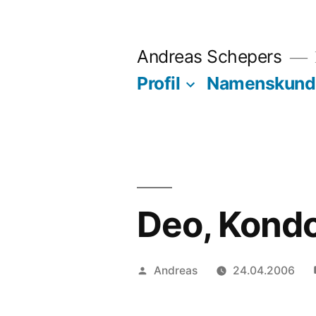
Zum
Inhalt
Andreas Schepers
springen
Profil
Namenskund
Deo, Kond
Veröffentlicht
Andreas
24.04.2006
von