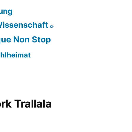
ung
issenschaft
KI-
ue Non Stop
hlheimat
rk Trallala