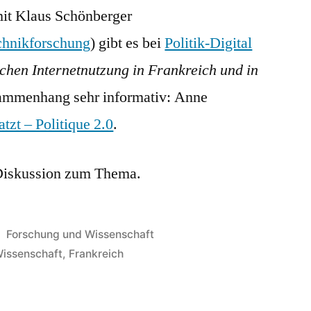
it Klaus Schönberger
chnikforschung
) gibt es bei
Politik-Digital
ischen Internetnutzung in Frankreich und in
ammenhang sehr informativ: Anne
tzt – Politique 2.0
.
 Diskussion zum Thema.
Veröffentlicht
Forschung und Wissenschaft
in
Wissenschaft
,
Frankreich