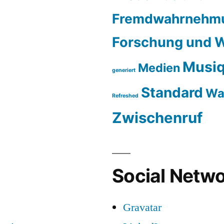
Fremdwahrnehm
Forschung und W
Musiq
Medien
generiert
Standard
Wa
Refreshed
Zwischenruf
Social Netwo
Gravatar