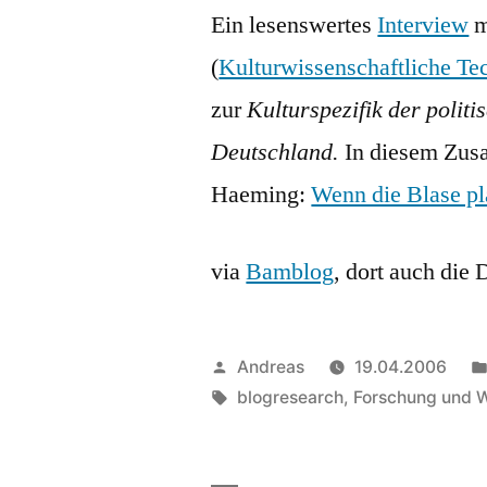
Ein lesenswertes
Interview
m
(
Kulturwissenschaftliche Te
zur
Kulturspezifik der polit
Deutschland.
In diesem Zus
Haeming:
Wenn die Blase pla
via
Bamblog
, dort auch die
Veröffentlicht
Andreas
19.04.2006
von
Schlagwörter:
blogresearch
,
Forschung und 